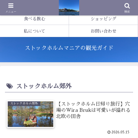
基本情報
観光する
メニュー
検索
食べる飲む
ショッピング
私について
お問い合わせ
ストックホルムマニアの観光ガイド
ストックホルム郊外
【ストックホルム日帰り旅行】穴
ストックホルム郊外
場のWira Brukは可愛いが溢れる
北欧の田舎
2026.05.15