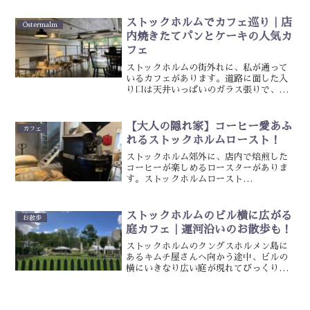
ンを楽しめます。今回は、ガムラスタン
にある海辺のベーカリーSkeppsbro ...
ストックホルムでカフェ巡り｜店
Östermalm
内焼きたてパンとケーキの人気カ
フェ
ストックホルムの街外れに、私が通って
いるカフェがあります。道路に面した入
り口は天井いっぱいのガラス張りで、店
内はとても開放的。夏は席から見える街
路樹の緑がきれいで、日差しがまぶしい
くらい。冬になるとオレンジ色のランプ
【大人の隠れ家】コーヒー愛あふ
カフェ
に照らされた、まったり落...
れるストックホルムロースト！
ストックホルム郊外に、店内で焙煎した
コーヒーが楽しめるロースターがありま
す。ストックホルムロースト
（Stockholm Roast）のコーヒーは、こ
だわりの豆と焙煎で、コーヒーにうるさ
いスウェーデン人からも高評価！実は、
ストックホルムのビル横に広がる
お散歩
ストックホルムの有名...
庭カフェ｜運河沿いのお散歩も！
ストックホルムのクングスホルメン島に
あるキムチ屋さんへ向かう途中、ビルの
横にいきなり広い庭が現れてびっくりし
ました。調べたら、 Mariedals
Trädgårdscafé という庭園カフェ。目の
前には運河があって、ランナーやお散歩