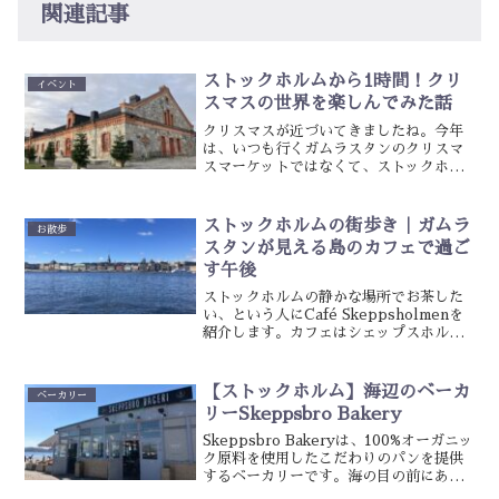
関連記事
ストックホルムから1時間！クリ
イベント
スマスの世界を楽しんでみた話
クリスマスが近づいてきましたね。今年
は、いつも行くガムラスタンのクリスマ
スマーケットではなくて、ストックホル
ム郊外に行ってクリスマスを感じてみま
した。向かった先は、ストックホルムか
ら電車で1時間ちょっと。Steninge
ストックホルムの街歩き｜ガムラ
お散歩
Slottsbyの...
スタンが見える島のカフェで過ご
す午後
ストックホルムの静かな場所でお茶した
い、という人にCafé Skeppsholmenを
紹介します。カフェはシェップスホルメ
ン島という小さな島にあって、暖かい季
節はガムラスタンが見える外の席もある
ので、海を眺めながらゆっくりできま
【ストックホルム】海辺のベーカ
ベーカリー
す。せっかく...
リーSkeppsbro Bakery
Skeppsbro Bakeryは、100%オーガニッ
ク原料を使用したこだわりのパンを提供
するベーカリーです。海の目の前にある
ので、美しい景色を眺めながら手作りパ