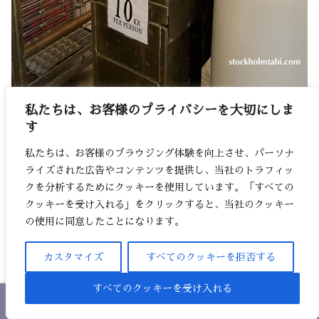
私たちは、お客様のプライバシーを大切にしま
公衆トイレの入り口ゲート
す
私たちは、お客様のブラウジング体験を向上させ、パーソナ
ライズされた広告やコンテンツを提供し、当社のトラフィッ
クを分析するためにクッキーを使用しています。「すべての
クッキーを受け入れる」をクリックすると、当社のクッキー
トイレは有料で10クローナコインが必要です。そし
の使用に同意したことになります。
て、クレジットカードが使えないので気をつけてくだ
さい！
カスタマイズ
すべてのクッキーを拒否する
すべてのクッキーを受け入れる
デジタル化が進んでいるスウェーデンで、なかなかハ
ホーム
シェア
目次へ
トップ
サイドバー
ードルの高いトイレです。