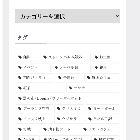
タグ
無料
ストックホルム郊外
お土産
イベント
ノーベル賞
絶景
市内パノラマ
子連れ
庭園カフェ
紅茶
サウナ
蚤の市/Loppis/フリーマーケット
アーランダ空港
クリスマス
ミートボール
インスタ映え
ウプサラ
ただの日記
お城
地下鉄アート
ノマドカフェ
Avicii
Etias（エティアス）
日本食材