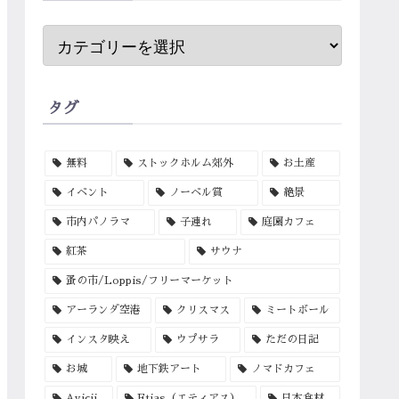
タグ
無料
ストックホルム郊外
お土産
イベント
ノーベル賞
絶景
市内パノラマ
子連れ
庭園カフェ
紅茶
サウナ
蚤の市/Loppis/フリーマーケット
アーランダ空港
クリスマス
ミートボール
インスタ映え
ウプサラ
ただの日記
お城
地下鉄アート
ノマドカフェ
Avicii
Etias（エティアス）
日本食材