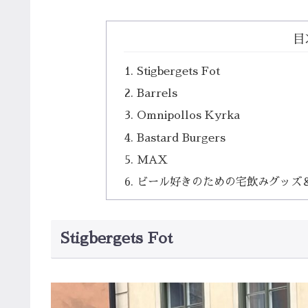
目
Stigbergets Fot
Barrels
Omnipollos Kyrka
Bastard Burgers
MAX
ビール好きのための宅飲みグッズ
Stigbergets Fot