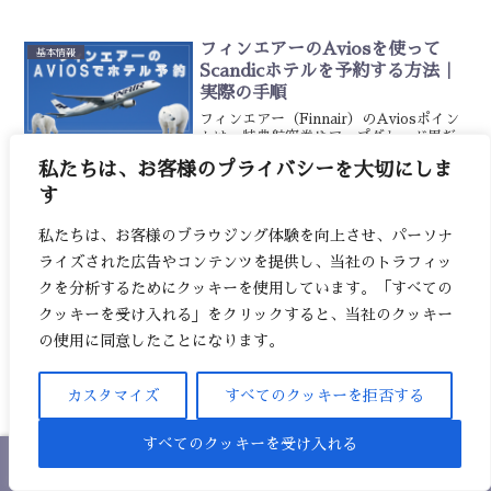
知らないままだと、ちょっと戸惑うか
も？でも大丈夫。ちゃんと内容を知って
おけば安心です。今日は、旅行者の方が
フィンエアーのAviosを使って
基本情報
押さえておくと...
Scandicホテルを予約する方法｜
実際の手順
フィンエアー（Finnair）のAviosポイン
トは、特典航空券やアップグレード用だ
と思っていたのですが、Scandicホテルの
私たちは、お客様のプライバシーを大切にしま
宿泊にも使えることを知りました。で
も、特典バウチャーへの交換手順やホテ
す
ル予約方法が少し分かりにくかったの
【値段別＆難易度別】アーランダ
交通
で、同じ...
空港からストックホルム市内への
私たちは、お客様のブラウジング体験を向上させ、パーソナ
行き方5選
ライズされた広告やコンテンツを提供し、当社のトラフィッ
アーランダ空港からストックホルム市内
クを分析するためにクッキーを使用しています。「すべての
への行き方を、難易度と値段別に説明し
クッキーを受け入れる」をクリックすると、当社のクッキー
ます。ストックホルムに初めて来られる
方が迷わず市内へ着けるように。また、
の使用に同意したことになります。
アーランダ空港の到着エリアのスカイシ
ティやお店もかんたんに紹介します。長
【海外でウケた！】スウェーデン
おすすめ○選！
い記事なので、時間や予算...
カスタマイズ
すべてのクッキーを拒否する
人＆多国籍な人に喜ばれた日本の
お土産｜失敗リストも！
すべてのクッキーを受け入れる
海外への日本土産、何を選べばいいか迷
っていませんか？相手の好みがわからな
ホーム
シェア
目次へ
トップ
サイドバー
いと、悩んでしまいますよね。でも、安