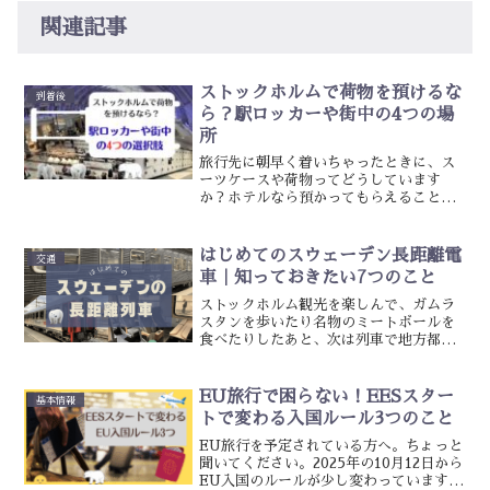
関連記事
ストックホルムで荷物を預けるな
到着後
ら？駅ロッカーや街中の4つの場
所
旅行先に朝早く着いちゃったときに、ス
ーツケースや荷物ってどうしています
か？ホテルなら預かってもらえることも
ありますが、Airbnbだったり、乗り継ぎ
で数時間しか滞在しないときは、置き場
所に困りますよね。そんなとき、ストッ
はじめてのスウェーデン長距離電
交通
クホルムでどこに荷物...
車｜知っておきたい7つのこと
ストックホルム観光を楽しんで、ガムラ
スタンを歩いたり名物のミートボールを
食べたりしたあと、次は列車で地方都市
に行ってみたい！と思うかもしれません
ね。でも、チケットはどこで買うの？ト
イレや食事はどうするの？荷物置き場は
EU旅行で困らない！EESスター
基本情報
あるの？盗まれない？など...
トで変わる入国ルール3つのこと
EU旅行を予定されている方へ。ちょっと
聞いてください。2025年の10月12日から
EU入国のルールが少し変わっています。