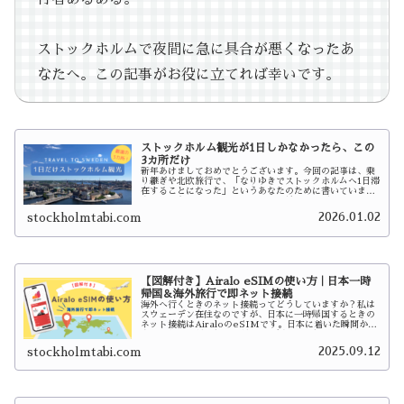
ストックホルムで夜間に急に具合が悪くなったあ
なたへ。この記事がお役に立てれば幸いです。
ストックホルム観光が1日しかなかったら、この
3カ所だけ
新年あけましておめでとうございます。今回の記事は、乗
り継ぎや北欧旅行で、「なりゆきでストックホルムへ1日滞
在することになった」というあなたのために書いていま
す。というのも、ストックホルムは見どころだらけなの
に、滞在が1日だけの人が意外と多い…
2026.01.02
stockholmtabi.com
【図解付き】Airalo eSIMの使い方｜日本一時
帰国＆海外旅行で即ネット接続
海外へ行くときのネット接続ってどうしていますか？私は
スウェーデン在住なのですが、日本に一時帰国するときの
ネット接続はAiraloのeSIMです。日本に着いた瞬間から
すぐにネットが使えるのが本当に便利で、毎回お世話にな
っています。eSIMだか…
2025.09.12
stockholmtabi.com