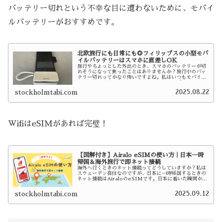
バッテリー切れという不幸な目に遭わないために、モバイ
ルバッテリーがおすすめです。
北欧旅行にも日常にも◎フィリップスの小型モバ
イルバッテリーはスマホに直差しOK
旅行やちょっとした外出のとき、スマホのバッテリーが切
れそうになって焦ったことはありませんか？旅行中のバッ
テリー切れってかなり怖いですよね。私はいつもモバイル
バッテリーを持ち歩いていますが、フィリップスのものが
とても便利です。もともとは旅行用…
2025.08.22
stockholmtabi.com
WifiはeSIMがあれば完璧！
【図解付き】Airalo eSIMの使い方｜日本一時
帰国＆海外旅行で即ネット接続
海外へ行くときのネット接続ってどうしていますか？私は
スウェーデン在住なのですが、日本に一時帰国するときの
ネット接続はAiraloのeSIMです。日本に着いた瞬間から
すぐにネットが使えるのが本当に便利で、毎回お世話にな
っています。eSIMだか…
2025.09.12
stockholmtabi.com