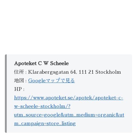
Apoteket C W Scheele
住所 : Klarabergsgatan 64, 111 21 Stockholm
地図 :
Googleマップで見る
HP :
https://www.apoteket.se/apotek/apoteket-c-
w-scheele-stockholm/?
utm_source=google&utm_medium=organic&ut
m_campaign=store_listing